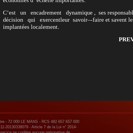
économies d’'échelle importantes.
C’est un encadrement dynamique , ses responsab
décision qui exercent
leur savoir–-faire et savent l
implantées localement.
PREV
re - 72 000 LE MANS - RCS 482 657 657 000
-20130338079 - Article 7 de la Loi n° 2014-
'exercice ne confère aucune prérogative de